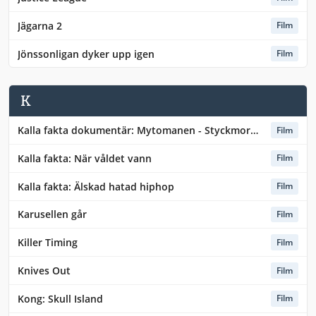
Jägarna 2
Film
Jönssonligan dyker upp igen
Film
K
Kalla fakta dokumentär: Mytomanen - Styckmordet i Karlskrona
Film
Kalla fakta: När våldet vann
Film
Kalla fakta: Älskad hatad hiphop
Film
Karusellen går
Film
Killer Timing
Film
Knives Out
Film
Kong: Skull Island
Film