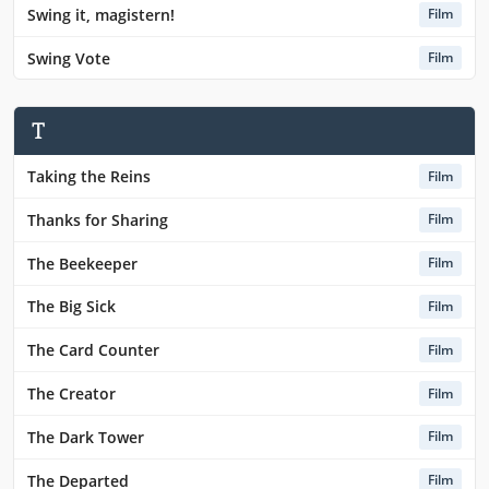
Swing it, magistern!
Film
Swing Vote
Film
T
Taking the Reins
Film
Thanks for Sharing
Film
The Beekeeper
Film
The Big Sick
Film
The Card Counter
Film
The Creator
Film
The Dark Tower
Film
The Departed
Film