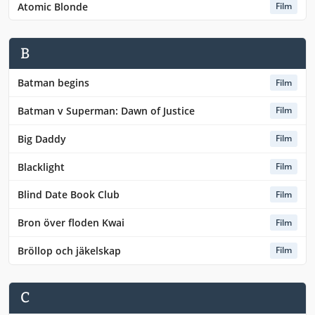
Atomic Blonde
Film
B
Batman begins
Film
Batman v Superman: Dawn of Justice
Film
Big Daddy
Film
Blacklight
Film
Blind Date Book Club
Film
Bron över floden Kwai
Film
Bröllop och jäkelskap
Film
C