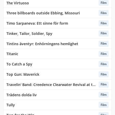
The Virtuoso
Film
Three billboards outside Ebbing, Missouri
Film
Timo Sarpaneva: Ett sinne för form
Film
Tinker, Tailor, Soldier, Spy
Film
Tintins äventyr: Enhörningens hemlighet
Film
Titanic
Film
To Catch a Spy
Film
Top Gun: Maverick
Film
Travelin' Band: Creedence Clearwater Revival at the Royal Albert Hall
Film
Trädens dolda liv
Film
Tully
Film