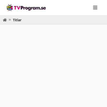
Titlar