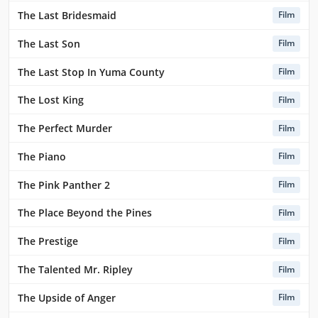
The Last Bridesmaid
Film
The Last Son
Film
The Last Stop In Yuma County
Film
The Lost King
Film
The Perfect Murder
Film
The Piano
Film
The Pink Panther 2
Film
The Place Beyond the Pines
Film
The Prestige
Film
The Talented Mr. Ripley
Film
The Upside of Anger
Film