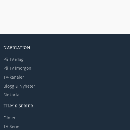
NAVIGATION
På TV idag
På TV imorgon
TV-kanaler
Blogg & Nyheter
Sidkarta
FILM & SERIER
Filmer
TV-Serier