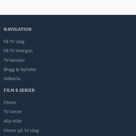
NAVIGATION
På TV idag
På TV imorgon
TV-kanaler
Blogg & Nyheter
Sidkarta
FILM & SERIER
Filmer
TV-Serier
Alla titlar
Filmer på TV idag