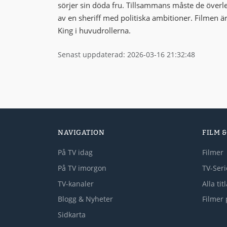
sörjer sin döda fru. Tillsammans måste de överl
av en sheriff med politiska ambitioner. Filmen ä
King i huvudrollerna.
Senast uppdaterad: 2026-03-16 21:32:48
NAVIGATION
FILM &
På TV idag
Filmer
På TV imorgon
TV-Seri
TV-kanaler
Alla tit
Blogg & Nyheter
Filmer 
Sidkarta