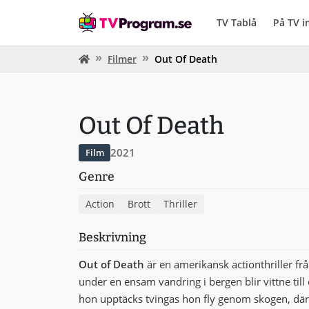
TV Tablå
På TV 
Filmer
Out Of Death
Out Of Death
2021
Film
Genre
Action
Brott
Thriller
Beskrivning
Out of Death
är en amerikansk actionthriller f
under en ensam vandring i bergen blir vittne till
hon upptäcks tvingas hon fly genom skogen, där