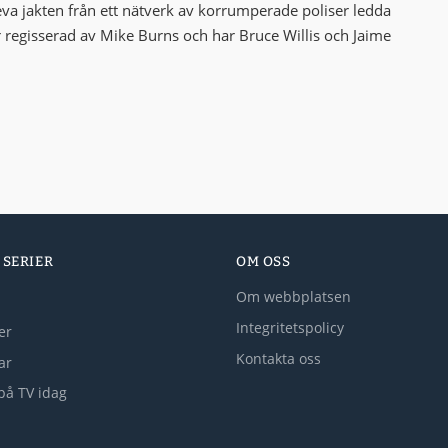
eva jakten från ett nätverk av korrumperade poliser ledda
r regisserad av Mike Burns och har Bruce Willis och Jaime
 SERIER
OM OSS
Om webbplatsen
Integritetspolicy
er
Kontakta oss
lar
på TV idag