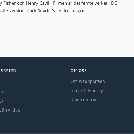
y Fisher och Henry Cavill. Filmen är det femte verket i DC
sörsversion, Zack Snyder's Justice League.
 SERIER
OM OSS
Om webbplatsen
Integritetspolicy
er
Kontakta oss
lar
på TV idag