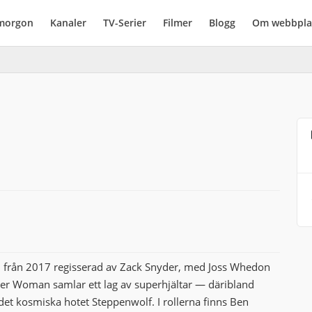
imorgon
Kanaler
TV-Serier
Filmer
Blogg
Om webbpla
m från 2017 regisserad av Zack Snyder, med Joss Whedon
r Woman samlar ett lag av superhjältar — däribland
et kosmiska hotet Steppenwolf. I rollerna finns Ben