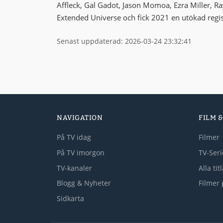
Affleck, Gal Gadot, Jason Momoa, Ezra Miller, Ra
Extended Universe och fick 2021 en utökad regis
Senast uppdaterad: 2026-03-24 23:32:41
NAVIGATION
FILM &
På TV idag
Filmer
På TV imorgon
TV-Seri
TV-kanaler
Alla tit
Blogg & Nyheter
Filmer 
Sidkarta