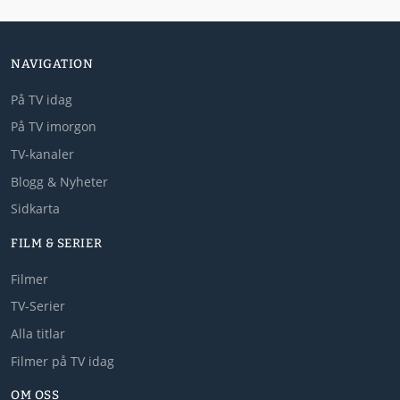
NAVIGATION
På TV idag
På TV imorgon
TV-kanaler
Blogg & Nyheter
Sidkarta
FILM & SERIER
Filmer
TV-Serier
Alla titlar
Filmer på TV idag
OM OSS