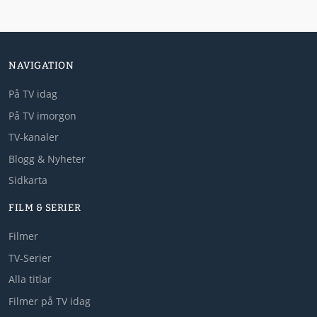
NAVIGATION
På TV idag
På TV imorgon
TV-kanaler
Blogg & Nyheter
Sidkarta
FILM & SERIER
Filmer
TV-Serier
Alla titlar
Filmer på TV idag