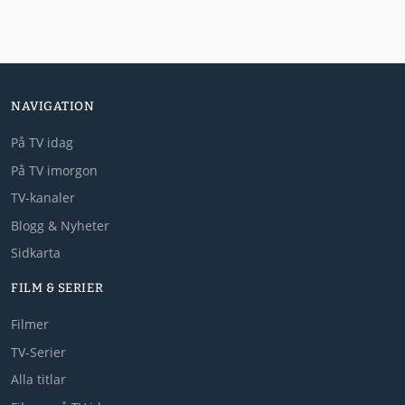
NAVIGATION
På TV idag
På TV imorgon
TV-kanaler
Blogg & Nyheter
Sidkarta
FILM & SERIER
Filmer
TV-Serier
Alla titlar