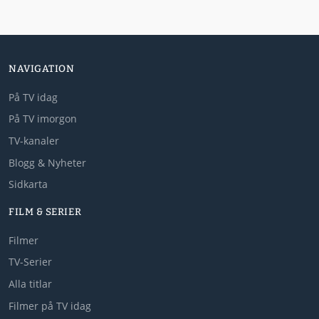
NAVIGATION
På TV idag
På TV imorgon
TV-kanaler
Blogg & Nyheter
Sidkarta
FILM & SERIER
Filmer
TV-Serier
Alla titlar
Filmer på TV idag