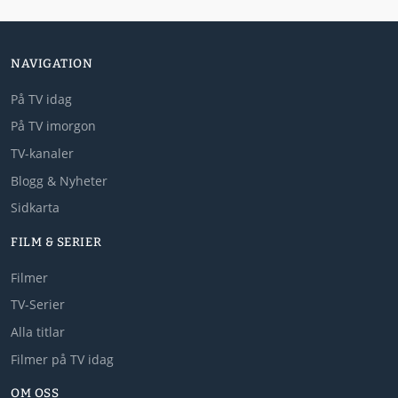
NAVIGATION
På TV idag
På TV imorgon
TV-kanaler
Blogg & Nyheter
Sidkarta
FILM & SERIER
Filmer
TV-Serier
Alla titlar
Filmer på TV idag
OM OSS