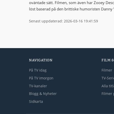
oväntade sätt. Filmen, som även har Zooey Desch
löst baserad på den brittiske humoristen Dan
Senast uppdaterad: 2026-03-16 19:41:59
NAVIGATION
FILM &
På TV idag
Filmer
På TV imorgon
TV-Seri
TV-kanaler
Alla tit
Blogg & Nyheter
Filmer 
Sidkarta