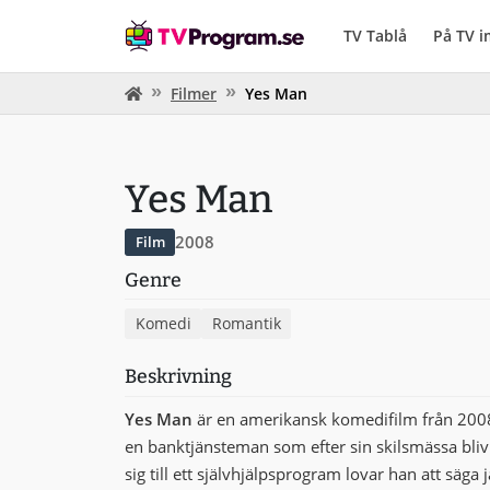
TV Tablå
På TV 
Filmer
Yes Man
Yes Man
2008
Film
Genre
Komedi
Romantik
Beskrivning
Yes Man
är en amerikansk komedifilm från 2008 
en banktjänsteman som efter sin skilsmässa blivit
sig till ett självhjälpsprogram lovar han att säga 