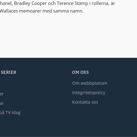
anel, Bradley Cooper och Terence Stamp i rollerna, är
ny Wallaces memoarer med samma namn.
 SERIER
OM OSS
Om webbplatsen
Integritetspolicy
er
Kontakta oss
lar
på TV idag