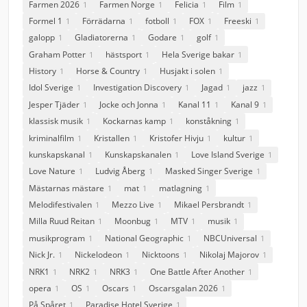
Farmen 2026
Farmen Norge
Felicia
Film
1
1
1
1
Formel 1
Förrädarna
fotboll
FOX
Freeski
1
1
1
1
1
galopp
Gladiatorerna
Godare
golf
1
1
1
1
Graham Potter
hästsport
Hela Sverige bakar
1
1
1
History
Horse & Country
Husjakt i solen
1
1
1
Idol Sverige
Investigation Discovery
Jagad
jazz
1
1
1
1
Jesper Tjäder
Jocke och Jonna
Kanal 11
Kanal 9
1
1
1
1
klassisk musik
Kockarnas kamp
konståkning
1
1
1
kriminalfilm
Kristallen
Kristofer Hivju
kultur
1
1
1
1
kunskapskanal
Kunskapskanalen
Love Island Sverige
1
1
1
Love Nature
Ludvig Åberg
Masked Singer Sverige
1
1
1
Mästarnas mästare
mat
matlagning
1
1
1
Melodifestivalen
Mezzo Live
Mikael Persbrandt
1
1
1
Milla Ruud Reitan
Moonbug
MTV
musik
1
1
1
1
musikprogram
National Geographic
NBCUniversal
1
1
1
Nick Jr.
Nickelodeon
Nicktoons
Nikolaj Majorov
1
1
1
1
NRK1
NRK2
NRK3
One Battle After Another
1
1
1
1
opera
OS
Oscars
Oscarsgalan 2026
1
1
1
1
På Spåret
Paradise Hotel Sverige
1
1