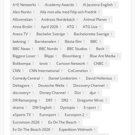
A+E Networks
Academy Awards
Al Jazeera English
1
1
1
Alex Norén
Alla mot alla med Filip och Fredrik
1
1
Allsvenskan
Andreas Nordebäck
Animal Planet
1
1
1
Anna Brolin
April 2026
ATG
ATG Live
1
1
1
1
Axess TV
Bachelor Sverige
Bachelorette Sverige
1
1
1
bakning
Barnkanalen
Bästa film
BBC
1
1
1
1
BBC News
BBC Nordic
BBC Studios
Beck
1
1
1
1
Biggest Loser
Blippi
Bloomberg
Blue Ant Media
1
1
1
1
Bolibompa
brott
Cartoon Network
CNBC
1
1
1
1
CNN
CNN International
CoComelon
1
1
1
Comedy Central
Daniel Lindström
David Hellenius
1
1
1
Deltagare
Deutsche Welle
Discovery Channel
1
1
1
discovery+
Disney Channel
Dizi
djur
1
1
1
1
DR Ramasjang
DR1
DR2
Dragomir Mrsic
1
1
1
1
drama
DW English
Dystopia
E-sport
1
1
1
1
eSports TV
Eurosport
Eurosport 2
1
1
1
Eurovision 2026
Ex On The Beach
1
1
Ex On The Beach 2026
Expedition Vildmark
1
1