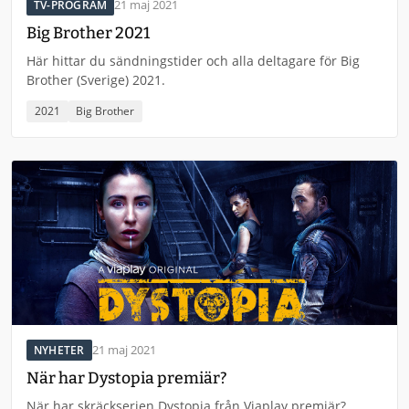
21 maj 2021
TV-PROGRAM
Big Brother 2021
Här hittar du sändningstider och alla deltagare för Big
Brother (Sverige) 2021.
2021
Big Brother
21 maj 2021
NYHETER
När har Dystopia premiär?
När har skräckserien Dystopia från Viaplay premiär?