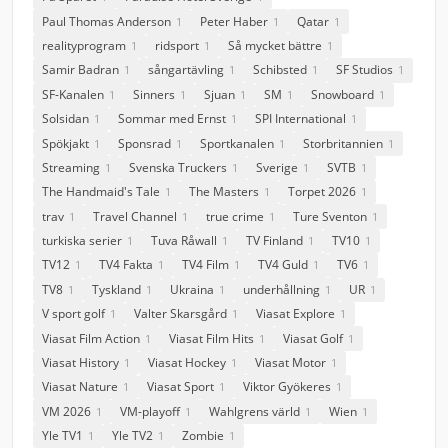
Paul Thomas Anderson
Peter Haber
Qatar
1
1
1
realityprogram
ridsport
Så mycket bättre
1
1
1
Samir Badran
sångartävling
Schibsted
SF Studios
1
1
1
1
SF-Kanalen
Sinners
Sjuan
SM
Snowboard
1
1
1
1
1
Solsidan
Sommar med Ernst
SPI International
1
1
1
Spökjakt
Sponsrad
Sportkanalen
Storbritannien
1
1
1
1
Streaming
Svenska Truckers
Sverige
SVTB
1
1
1
1
The Handmaid's Tale
The Masters
Torpet 2026
1
1
1
trav
Travel Channel
true crime
Ture Sventon
1
1
1
1
turkiska serier
Tuva Råwall
TV Finland
TV10
1
1
1
1
TV12
TV4 Fakta
TV4 Film
TV4 Guld
TV6
1
1
1
1
1
TV8
Tyskland
Ukraina
underhållning
UR
1
1
1
1
1
V sport golf
Valter Skarsgård
Viasat Explore
1
1
1
Viasat Film Action
Viasat Film Hits
Viasat Golf
1
1
1
Viasat History
Viasat Hockey
Viasat Motor
1
1
1
Viasat Nature
Viasat Sport
Viktor Gyökeres
1
1
1
VM 2026
VM-playoff
Wahlgrens värld
Wien
1
1
1
1
Yle TV1
Yle TV2
Zombie
1
1
1