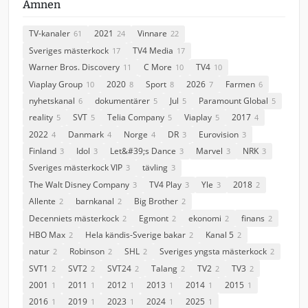
Ämnen
TV-kanaler
2021
Vinnare
61
24
22
Sveriges mästerkock
TV4 Media
17
17
Warner Bros. Discovery
C More
TV4
11
10
10
Viaplay Group
2020
Sport
2026
Farmen
10
8
8
7
6
nyhetskanal
dokumentärer
Jul
Paramount Global
6
5
5
5
reality
SVT
Telia Company
Viaplay
2017
5
5
5
5
4
2022
Danmark
Norge
DR
Eurovision
4
4
4
3
3
Finland
Idol
Let&#39;s Dance
Marvel
NRK
3
3
3
3
3
Sveriges mästerkock VIP
tävling
3
3
The Walt Disney Company
TV4 Play
Yle
2018
3
3
3
2
Allente
barnkanal
Big Brother
2
2
2
Decenniets mästerkock
Egmont
ekonomi
finans
2
2
2
2
HBO Max
Hela kändis-Sverige bakar
Kanal 5
2
2
2
natur
Robinson
SHL
Sveriges yngsta mästerkock
2
2
2
2
SVT1
SVT2
SVT24
Talang
TV2
TV3
2
2
2
2
2
2
2001
2011
2012
2013
2014
2015
1
1
1
1
1
1
2016
2019
2023
2024
2025
1
1
1
1
1