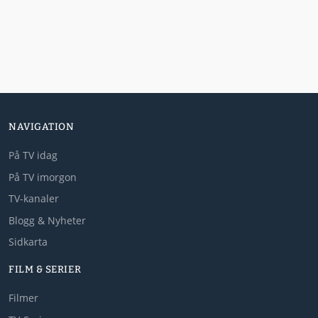
NAVIGATION
På TV idag
På TV imorgon
TV-kanaler
Blogg & Nyheter
Sidkarta
FILM & SERIER
Filmer