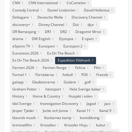
CNN
CNN International
CoComelon
1
1
1
Comedy Central
Daniel Lindström
David Hellenius
1
1
1
Deltagare
Deutsche Welle
Discovery Channel
1
1
1
discovery+
Disney Channel
Dizi
djur
1
1
1
1
DR Ramasjang
DR1
DR2
Dragomir Mrsic
1
1
1
1
drama
DW English
Dystopia
E-sport
1
1
1
1
eSports TV
Eurosport
Eurosport 2
1
1
1
Eurovision 2026
Ex On The Beach
1
1
Ex On The Beach 2026
Expedition Vildmark
1
1
Farmen 2026
Farmen Norge
Felicia
Film
1
1
1
1
Formel 1
Förrädarna
fotboll
FOX
Freeski
1
1
1
1
1
galopp
Gladiatorerna
Godare
golf
1
1
1
1
Graham Potter
hästsport
Hela Sverige bakar
1
1
1
History
Horse & Country
Husjakt i solen
1
1
1
Idol Sverige
Investigation Discovery
Jagad
jazz
1
1
1
1
Jesper Tjäder
Jocke och Jonna
Kanal 11
Kanal 9
1
1
1
1
klassisk musik
Kockarnas kamp
konståkning
1
1
1
kriminalfilm
Kristallen
Kristofer Hivju
kultur
1
1
1
1