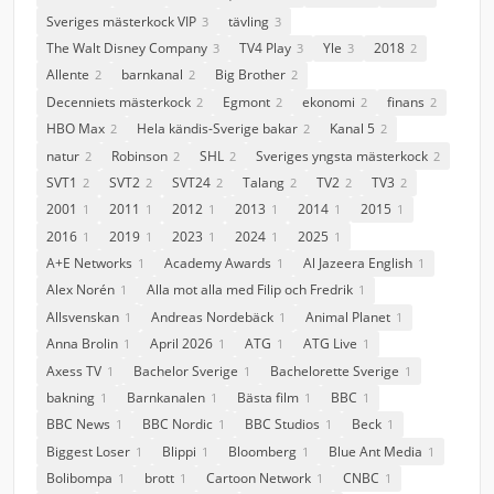
Sveriges mästerkock VIP
tävling
3
3
The Walt Disney Company
TV4 Play
Yle
2018
3
3
3
2
Allente
barnkanal
Big Brother
2
2
2
Decenniets mästerkock
Egmont
ekonomi
finans
2
2
2
2
HBO Max
Hela kändis-Sverige bakar
Kanal 5
2
2
2
natur
Robinson
SHL
Sveriges yngsta mästerkock
2
2
2
2
SVT1
SVT2
SVT24
Talang
TV2
TV3
2
2
2
2
2
2
2001
2011
2012
2013
2014
2015
1
1
1
1
1
1
2016
2019
2023
2024
2025
1
1
1
1
1
A+E Networks
Academy Awards
Al Jazeera English
1
1
1
Alex Norén
Alla mot alla med Filip och Fredrik
1
1
Allsvenskan
Andreas Nordebäck
Animal Planet
1
1
1
Anna Brolin
April 2026
ATG
ATG Live
1
1
1
1
Axess TV
Bachelor Sverige
Bachelorette Sverige
1
1
1
bakning
Barnkanalen
Bästa film
BBC
1
1
1
1
BBC News
BBC Nordic
BBC Studios
Beck
1
1
1
1
Biggest Loser
Blippi
Bloomberg
Blue Ant Media
1
1
1
1
Bolibompa
brott
Cartoon Network
CNBC
1
1
1
1