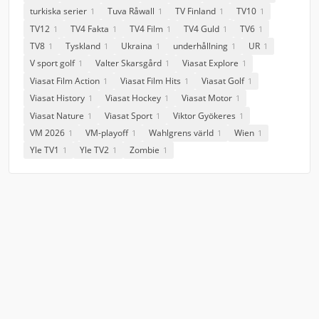
turkiska serier
Tuva Råwall
TV Finland
TV10
1
1
1
1
TV12
TV4 Fakta
TV4 Film
TV4 Guld
TV6
1
1
1
1
1
TV8
Tyskland
Ukraina
underhållning
UR
1
1
1
1
1
V sport golf
Valter Skarsgård
Viasat Explore
1
1
1
Viasat Film Action
Viasat Film Hits
Viasat Golf
1
1
1
Viasat History
Viasat Hockey
Viasat Motor
1
1
1
Viasat Nature
Viasat Sport
Viktor Gyökeres
1
1
1
VM 2026
VM-playoff
Wahlgrens värld
Wien
1
1
1
1
Yle TV1
Yle TV2
Zombie
1
1
1