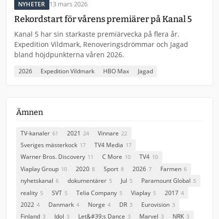
13 mars 2026
NYHETER
Rekordstart för vårens premiärer på Kanal 5
Kanal 5 har sin starkaste premiärvecka på flera år.
Expedition Vildmark, Renoveringsdrömmar och Jagad
bland höjdpunkterna våren 2026.
2026
Expedition Vildmark
HBO Max
Jagad
Ämnen
TV-kanaler
2021
Vinnare
61
24
22
Sveriges mästerkock
TV4 Media
17
17
Warner Bros. Discovery
C More
TV4
11
10
10
Viaplay Group
2020
Sport
2026
Farmen
10
8
8
7
6
nyhetskanal
dokumentärer
Jul
Paramount Global
6
5
5
5
reality
SVT
Telia Company
Viaplay
2017
5
5
5
5
4
2022
Danmark
Norge
DR
Eurovision
4
4
4
3
3
Finland
Idol
Let&#39;s Dance
Marvel
NRK
3
3
3
3
3