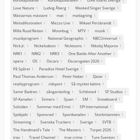
kunskapskanal
Kunskapskanalen
Love Island Sverige
1
1
1
Love Nature
Ludvig Åberg
Masked Singer Sverige
1
1
1
Mästarnas mästare
mat
matlagning
1
1
1
Melodifestivalen
Mezzo Live
Mikael Persbrandt
1
1
1
Milla Ruud Reitan
Moonbug
MTV
musik
1
1
1
1
musikprogram
National Geographic
NBCUniversal
1
1
1
Nick Jr.
Nickelodeon
Nicktoons
Nikolaj Majorov
1
1
1
1
NRK1
NRK2
NRK3
One Battle After Another
1
1
1
1
opera
OS
Oscars
Oscarsgalan 2026
1
1
1
1
På Spåret
Paradise Hotel Sverige
1
1
Paul Thomas Anderson
Peter Haber
Qatar
1
1
1
realityprogram
ridsport
Så mycket bättre
1
1
1
Samir Badran
sångartävling
Schibsted
SF Studios
1
1
1
1
SF-Kanalen
Sinners
Sjuan
SM
Snowboard
1
1
1
1
1
Solsidan
Sommar med Ernst
SPI International
1
1
1
Spökjakt
Sponsrad
Sportkanalen
Storbritannien
1
1
1
1
Streaming
Svenska Truckers
Sverige
SVTB
1
1
1
1
The Handmaid's Tale
The Masters
Torpet 2026
1
1
1
trav
Travel Channel
true crime
Ture Sventon
1
1
1
1