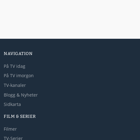
NAVIGATION
På TV idag
På TV imorgon
TV-kanaler
Blogg & Nyheter
Sidkarta
FILM & SERIER
Filmer
TV-Serier