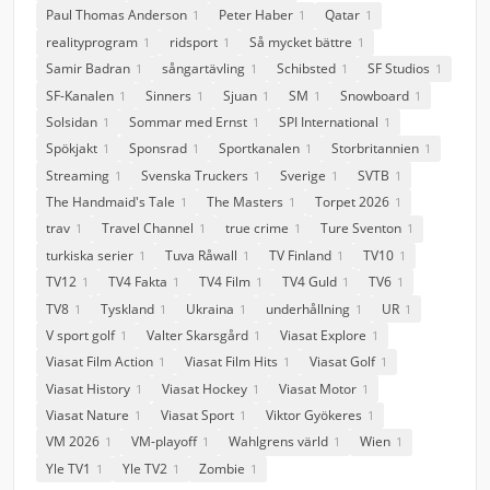
Paul Thomas Anderson
Peter Haber
Qatar
1
1
1
realityprogram
ridsport
Så mycket bättre
1
1
1
Samir Badran
sångartävling
Schibsted
SF Studios
1
1
1
1
SF-Kanalen
Sinners
Sjuan
SM
Snowboard
1
1
1
1
1
Solsidan
Sommar med Ernst
SPI International
1
1
1
Spökjakt
Sponsrad
Sportkanalen
Storbritannien
1
1
1
1
Streaming
Svenska Truckers
Sverige
SVTB
1
1
1
1
The Handmaid's Tale
The Masters
Torpet 2026
1
1
1
trav
Travel Channel
true crime
Ture Sventon
1
1
1
1
turkiska serier
Tuva Råwall
TV Finland
TV10
1
1
1
1
TV12
TV4 Fakta
TV4 Film
TV4 Guld
TV6
1
1
1
1
1
TV8
Tyskland
Ukraina
underhållning
UR
1
1
1
1
1
V sport golf
Valter Skarsgård
Viasat Explore
1
1
1
Viasat Film Action
Viasat Film Hits
Viasat Golf
1
1
1
Viasat History
Viasat Hockey
Viasat Motor
1
1
1
Viasat Nature
Viasat Sport
Viktor Gyökeres
1
1
1
VM 2026
VM-playoff
Wahlgrens värld
Wien
1
1
1
1
Yle TV1
Yle TV2
Zombie
1
1
1