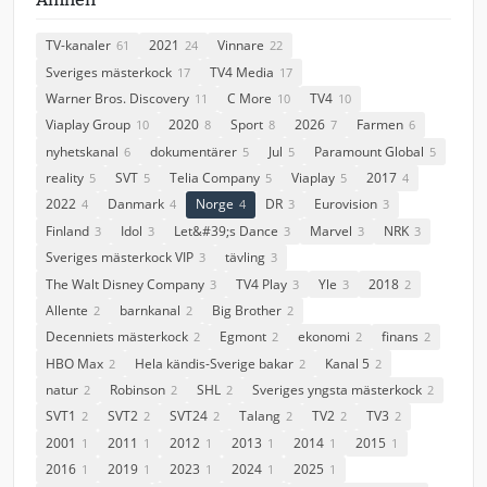
TV-kanaler
2021
Vinnare
61
24
22
Sveriges mästerkock
TV4 Media
17
17
Warner Bros. Discovery
C More
TV4
11
10
10
Viaplay Group
2020
Sport
2026
Farmen
10
8
8
7
6
nyhetskanal
dokumentärer
Jul
Paramount Global
6
5
5
5
reality
SVT
Telia Company
Viaplay
2017
5
5
5
5
4
2022
Danmark
Norge
DR
Eurovision
4
4
4
3
3
Finland
Idol
Let&#39;s Dance
Marvel
NRK
3
3
3
3
3
Sveriges mästerkock VIP
tävling
3
3
The Walt Disney Company
TV4 Play
Yle
2018
3
3
3
2
Allente
barnkanal
Big Brother
2
2
2
Decenniets mästerkock
Egmont
ekonomi
finans
2
2
2
2
HBO Max
Hela kändis-Sverige bakar
Kanal 5
2
2
2
natur
Robinson
SHL
Sveriges yngsta mästerkock
2
2
2
2
SVT1
SVT2
SVT24
Talang
TV2
TV3
2
2
2
2
2
2
2001
2011
2012
2013
2014
2015
1
1
1
1
1
1
2016
2019
2023
2024
2025
1
1
1
1
1