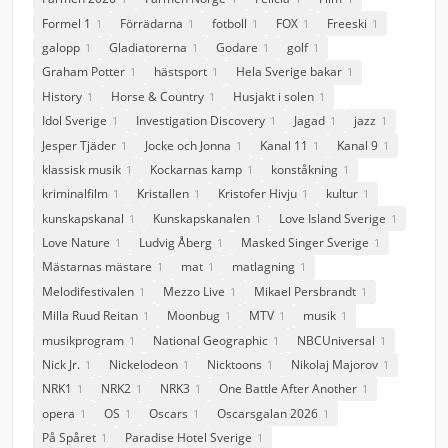
Formel 1
Förrädarna
fotboll
FOX
Freeski
1
1
1
1
1
galopp
Gladiatorerna
Godare
golf
1
1
1
1
Graham Potter
hästsport
Hela Sverige bakar
1
1
1
History
Horse & Country
Husjakt i solen
1
1
1
Idol Sverige
Investigation Discovery
Jagad
jazz
1
1
1
1
Jesper Tjäder
Jocke och Jonna
Kanal 11
Kanal 9
1
1
1
1
klassisk musik
Kockarnas kamp
konståkning
1
1
1
kriminalfilm
Kristallen
Kristofer Hivju
kultur
1
1
1
1
kunskapskanal
Kunskapskanalen
Love Island Sverige
1
1
1
Love Nature
Ludvig Åberg
Masked Singer Sverige
1
1
1
Mästarnas mästare
mat
matlagning
1
1
1
Melodifestivalen
Mezzo Live
Mikael Persbrandt
1
1
1
Milla Ruud Reitan
Moonbug
MTV
musik
1
1
1
1
musikprogram
National Geographic
NBCUniversal
1
1
1
Nick Jr.
Nickelodeon
Nicktoons
Nikolaj Majorov
1
1
1
1
NRK1
NRK2
NRK3
One Battle After Another
1
1
1
1
opera
OS
Oscars
Oscarsgalan 2026
1
1
1
1
På Spåret
Paradise Hotel Sverige
1
1