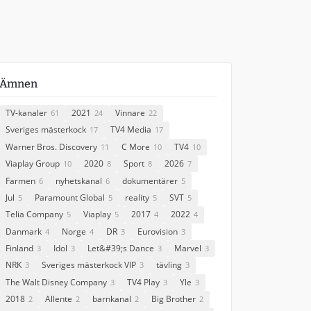
Ämnen
TV-kanaler
2021
Vinnare
61
24
22
Sveriges mästerkock
TV4 Media
17
17
Warner Bros. Discovery
C More
TV4
11
10
10
Viaplay Group
2020
Sport
2026
10
8
8
7
Farmen
nyhetskanal
dokumentärer
6
6
5
Jul
Paramount Global
reality
SVT
5
5
5
5
Telia Company
Viaplay
2017
2022
5
5
4
4
Danmark
Norge
DR
Eurovision
4
4
3
3
Finland
Idol
Let&#39;s Dance
Marvel
3
3
3
3
NRK
Sveriges mästerkock VIP
tävling
3
3
3
The Walt Disney Company
TV4 Play
Yle
3
3
3
2018
Allente
barnkanal
Big Brother
2
2
2
2