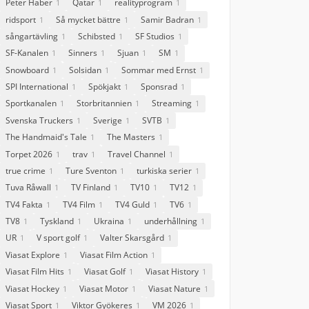
Peter Haber
Qatar
realityprogram
1
1
1
ridsport
Så mycket bättre
Samir Badran
1
1
1
sångartävling
Schibsted
SF Studios
1
1
1
SF-Kanalen
Sinners
Sjuan
SM
1
1
1
1
Snowboard
Solsidan
Sommar med Ernst
1
1
1
SPI International
Spökjakt
Sponsrad
1
1
1
Sportkanalen
Storbritannien
Streaming
1
1
1
Svenska Truckers
Sverige
SVTB
1
1
1
The Handmaid's Tale
The Masters
1
1
Torpet 2026
trav
Travel Channel
1
1
1
true crime
Ture Sventon
turkiska serier
1
1
1
Tuva Råwall
TV Finland
TV10
TV12
1
1
1
1
TV4 Fakta
TV4 Film
TV4 Guld
TV6
1
1
1
1
TV8
Tyskland
Ukraina
underhållning
1
1
1
1
UR
V sport golf
Valter Skarsgård
1
1
1
Viasat Explore
Viasat Film Action
1
1
Viasat Film Hits
Viasat Golf
Viasat History
1
1
1
Viasat Hockey
Viasat Motor
Viasat Nature
1
1
1
Viasat Sport
Viktor Gyökeres
VM 2026
1
1
1