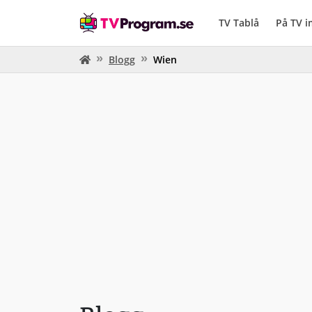
TV Tablå
På TV 
Blogg
Wien