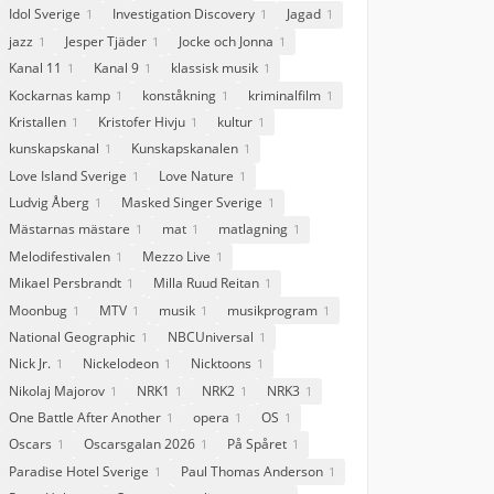
Idol Sverige
Investigation Discovery
Jagad
1
1
1
jazz
Jesper Tjäder
Jocke och Jonna
1
1
1
Kanal 11
Kanal 9
klassisk musik
1
1
1
Kockarnas kamp
konståkning
kriminalfilm
1
1
1
Kristallen
Kristofer Hivju
kultur
1
1
1
kunskapskanal
Kunskapskanalen
1
1
Love Island Sverige
Love Nature
1
1
Ludvig Åberg
Masked Singer Sverige
1
1
Mästarnas mästare
mat
matlagning
1
1
1
Melodifestivalen
Mezzo Live
1
1
Mikael Persbrandt
Milla Ruud Reitan
1
1
Moonbug
MTV
musik
musikprogram
1
1
1
1
National Geographic
NBCUniversal
1
1
Nick Jr.
Nickelodeon
Nicktoons
1
1
1
Nikolaj Majorov
NRK1
NRK2
NRK3
1
1
1
1
One Battle After Another
opera
OS
1
1
1
Oscars
Oscarsgalan 2026
På Spåret
1
1
1
Paradise Hotel Sverige
Paul Thomas Anderson
1
1