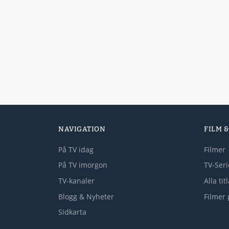
NAVIGATION
FILM &
På TV idag
Filmer
På TV imorgon
TV-Seri
TV-kanaler
Alla tit
Blogg & Nyheter
Filmer 
Sidkarta