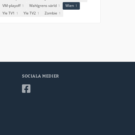
VM-playoff
Wahlgrens värld
Wien
1
1
1
Yle TV1
Yle TV2
Zombie
1
1
1
SOCIALA MEDIER