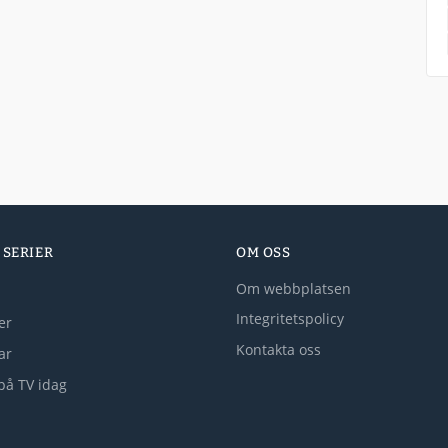
 SERIER
OM OSS
Om webbplatsen
Integritetspolicy
er
Kontakta oss
lar
på TV idag