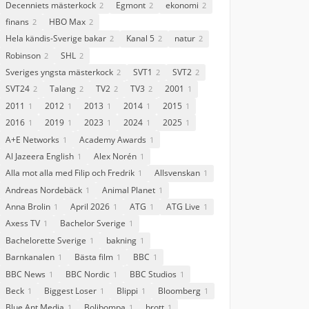
Decenniets mästerkock
Egmont
ekonomi
2
2
2
finans
HBO Max
2
2
Hela kändis-Sverige bakar
Kanal 5
natur
2
2
2
Robinson
SHL
2
2
Sveriges yngsta mästerkock
SVT1
SVT2
2
2
2
SVT24
Talang
TV2
TV3
2001
2
2
2
2
1
2011
2012
2013
2014
2015
1
1
1
1
1
2016
2019
2023
2024
2025
1
1
1
1
1
A+E Networks
Academy Awards
1
1
Al Jazeera English
Alex Norén
1
1
Alla mot alla med Filip och Fredrik
Allsvenskan
1
1
Andreas Nordebäck
Animal Planet
1
1
Anna Brolin
April 2026
ATG
ATG Live
1
1
1
1
Axess TV
Bachelor Sverige
1
1
Bachelorette Sverige
bakning
1
1
Barnkanalen
Bästa film
BBC
1
1
1
BBC News
BBC Nordic
BBC Studios
1
1
1
Beck
Biggest Loser
Blippi
Bloomberg
1
1
1
1
Blue Ant Media
Bolibompa
brott
1
1
1