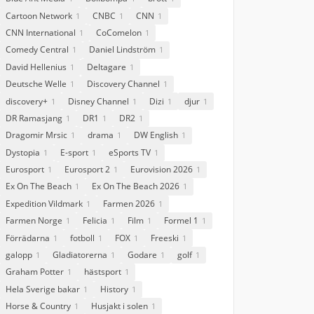
Cartoon Network
CNBC
CNN
1
1
1
CNN International
CoComelon
1
1
Comedy Central
Daniel Lindström
1
1
David Hellenius
Deltagare
1
1
Deutsche Welle
Discovery Channel
1
1
discovery+
Disney Channel
Dizi
djur
1
1
1
1
DR Ramasjang
DR1
DR2
1
1
1
Dragomir Mrsic
drama
DW English
1
1
1
Dystopia
E-sport
eSports TV
1
1
1
Eurosport
Eurosport 2
Eurovision 2026
1
1
1
Ex On The Beach
Ex On The Beach 2026
1
1
Expedition Vildmark
Farmen 2026
1
1
Farmen Norge
Felicia
Film
Formel 1
1
1
1
1
Förrädarna
fotboll
FOX
Freeski
1
1
1
1
galopp
Gladiatorerna
Godare
golf
1
1
1
1
Graham Potter
hästsport
1
1
Hela Sverige bakar
History
1
1
Horse & Country
Husjakt i solen
1
1