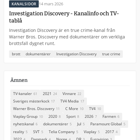
14 mars 2026
KANALSIDOR
Investigation Discovery - Kanalinfo och TV-
tablå
Investigation Discovery är en true crime-kanal från
Warner Bros. Discovery med dokumentärer om verkliga
brottsfall dygnet runt.
brott
dokumentärer
Investigation Discovery
true crime
Ämnen
TV-kanaler
2021
Vinnare
61
24
22
Sveriges mästerkock
TV4 Media
17
17
Warner Bros. Discovery
C More
TV4
11
10
10
Viaplay Group
2020
Sport
2026
Farmen
10
8
8
7
6
nyhetskanal
dokumentärer
Jul
Paramount Global
6
5
5
5
reality
SVT
Telia Company
Viaplay
2017
5
5
5
5
4
2022
Danmark
Norge
DR
Eurovision
4
4
4
3
3