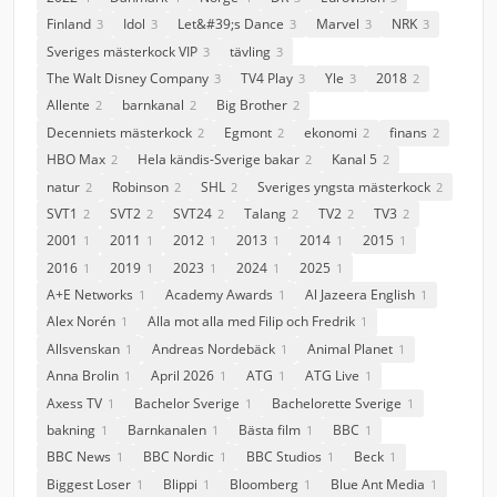
Finland
Idol
Let&#39;s Dance
Marvel
NRK
3
3
3
3
3
Sveriges mästerkock VIP
tävling
3
3
The Walt Disney Company
TV4 Play
Yle
2018
3
3
3
2
Allente
barnkanal
Big Brother
2
2
2
Decenniets mästerkock
Egmont
ekonomi
finans
2
2
2
2
HBO Max
Hela kändis-Sverige bakar
Kanal 5
2
2
2
natur
Robinson
SHL
Sveriges yngsta mästerkock
2
2
2
2
SVT1
SVT2
SVT24
Talang
TV2
TV3
2
2
2
2
2
2
2001
2011
2012
2013
2014
2015
1
1
1
1
1
1
2016
2019
2023
2024
2025
1
1
1
1
1
A+E Networks
Academy Awards
Al Jazeera English
1
1
1
Alex Norén
Alla mot alla med Filip och Fredrik
1
1
Allsvenskan
Andreas Nordebäck
Animal Planet
1
1
1
Anna Brolin
April 2026
ATG
ATG Live
1
1
1
1
Axess TV
Bachelor Sverige
Bachelorette Sverige
1
1
1
bakning
Barnkanalen
Bästa film
BBC
1
1
1
1
BBC News
BBC Nordic
BBC Studios
Beck
1
1
1
1
Biggest Loser
Blippi
Bloomberg
Blue Ant Media
1
1
1
1