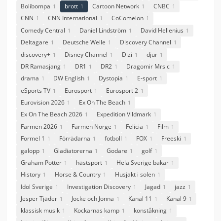
Bolibompa
brott
Cartoon Network
CNBC
1
1
1
1
CNN
CNN International
CoComelon
1
1
1
Comedy Central
Daniel Lindström
David Hellenius
1
1
1
Deltagare
Deutsche Welle
Discovery Channel
1
1
1
discovery+
Disney Channel
Dizi
djur
1
1
1
1
DR Ramasjang
DR1
DR2
Dragomir Mrsic
1
1
1
1
drama
DW English
Dystopia
E-sport
1
1
1
1
eSports TV
Eurosport
Eurosport 2
1
1
1
Eurovision 2026
Ex On The Beach
1
1
Ex On The Beach 2026
Expedition Vildmark
1
1
Farmen 2026
Farmen Norge
Felicia
Film
1
1
1
1
Formel 1
Förrädarna
fotboll
FOX
Freeski
1
1
1
1
1
galopp
Gladiatorerna
Godare
golf
1
1
1
1
Graham Potter
hästsport
Hela Sverige bakar
1
1
1
History
Horse & Country
Husjakt i solen
1
1
1
Idol Sverige
Investigation Discovery
Jagad
jazz
1
1
1
1
Jesper Tjäder
Jocke och Jonna
Kanal 11
Kanal 9
1
1
1
1
klassisk musik
Kockarnas kamp
konståkning
1
1
1