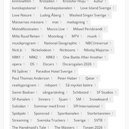
kriminalfilm
Kristallen
Kristofer Hivju
kultur
1
1
1
1
kunskapskanal
Kunskapskanalen
Love Island Sverige
1
1
1
Love Nature
Ludvig Åberg
Masked Singer Sverige
1
1
1
Mästarnas mästare
mat
matlagning
1
1
1
Melodifestivalen
Mezzo Live
Mikael Persbrandt
1
1
1
Milla Ruud Reitan
Moonbug
MTV
musik
1
1
1
1
musikprogram
National Geographic
NBCUniversal
1
1
1
Nick Jr.
Nickelodeon
Nicktoons
Nikolaj Majorov
1
1
1
1
NRK1
NRK2
NRK3
One Battle After Another
1
1
1
1
opera
OS
Oscars
Oscarsgalan 2026
1
1
1
1
På Spåret
Paradise Hotel Sverige
1
1
Paul Thomas Anderson
Peter Haber
Qatar
1
1
1
realityprogram
ridsport
Så mycket bättre
1
1
1
Samir Badran
sångartävling
Schibsted
SF Studios
1
1
1
1
SF-Kanalen
Sinners
Sjuan
SM
Snowboard
1
1
1
1
1
Solsidan
Sommar med Ernst
SPI International
1
1
1
Spökjakt
Sponsrad
Sportkanalen
Storbritannien
1
1
1
1
Streaming
Svenska Truckers
Sverige
SVTB
1
1
1
1
The Handmaid's Tale
The Masters
Torpet 2026
1
1
1