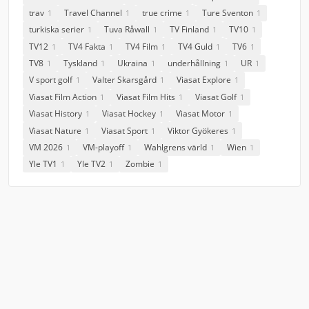
trav
Travel Channel
true crime
Ture Sventon
1
1
1
1
turkiska serier
Tuva Råwall
TV Finland
TV10
1
1
1
1
TV12
TV4 Fakta
TV4 Film
TV4 Guld
TV6
1
1
1
1
1
TV8
Tyskland
Ukraina
underhållning
UR
1
1
1
1
1
V sport golf
Valter Skarsgård
Viasat Explore
1
1
1
Viasat Film Action
Viasat Film Hits
Viasat Golf
1
1
1
Viasat History
Viasat Hockey
Viasat Motor
1
1
1
Viasat Nature
Viasat Sport
Viktor Gyökeres
1
1
1
VM 2026
VM-playoff
Wahlgrens värld
Wien
1
1
1
1
Yle TV1
Yle TV2
Zombie
1
1
1