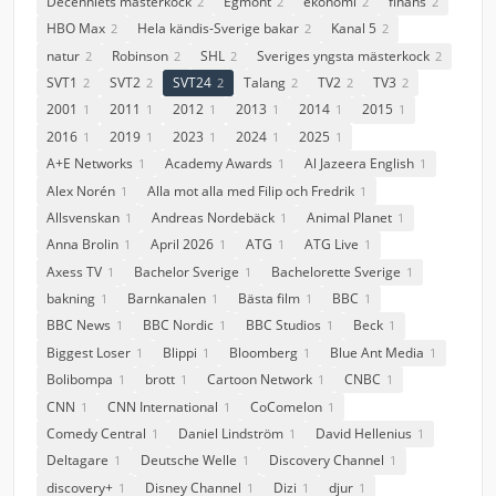
Decenniets mästerkock
Egmont
ekonomi
finans
2
2
2
2
HBO Max
Hela kändis-Sverige bakar
Kanal 5
2
2
2
natur
Robinson
SHL
Sveriges yngsta mästerkock
2
2
2
2
SVT1
SVT2
SVT24
Talang
TV2
TV3
2
2
2
2
2
2
2001
2011
2012
2013
2014
2015
1
1
1
1
1
1
2016
2019
2023
2024
2025
1
1
1
1
1
A+E Networks
Academy Awards
Al Jazeera English
1
1
1
Alex Norén
Alla mot alla med Filip och Fredrik
1
1
Allsvenskan
Andreas Nordebäck
Animal Planet
1
1
1
Anna Brolin
April 2026
ATG
ATG Live
1
1
1
1
Axess TV
Bachelor Sverige
Bachelorette Sverige
1
1
1
bakning
Barnkanalen
Bästa film
BBC
1
1
1
1
BBC News
BBC Nordic
BBC Studios
Beck
1
1
1
1
Biggest Loser
Blippi
Bloomberg
Blue Ant Media
1
1
1
1
Bolibompa
brott
Cartoon Network
CNBC
1
1
1
1
CNN
CNN International
CoComelon
1
1
1
Comedy Central
Daniel Lindström
David Hellenius
1
1
1
Deltagare
Deutsche Welle
Discovery Channel
1
1
1
discovery+
Disney Channel
Dizi
djur
1
1
1
1