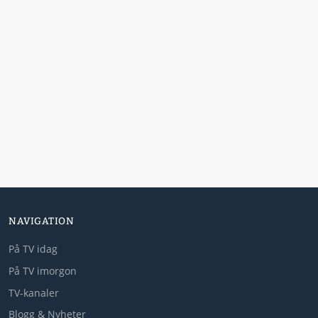
NAVIGATION
På TV idag
På TV imorgon
TV-kanaler
Blogg & Nyheter