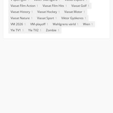
Viasat Film Action
Viasat Film Hits
Viasat Golf
1
1
1
Viasat History
Viasat Hockey
Viasat Motor
1
1
1
Viasat Nature
Viasat Sport
Viktor Gyökeres
1
1
1
VM 2026
VM-playoff
Wahlgrens värld
Wien
1
1
1
1
Yle TV1
Yle TV2
Zombie
1
1
1