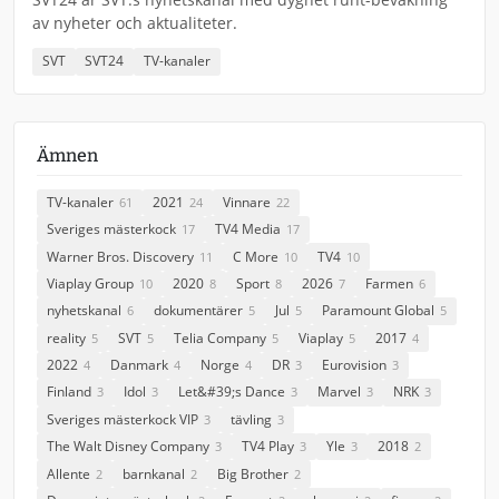
av nyheter och aktualiteter.
SVT
SVT24
TV-kanaler
Ämnen
TV-kanaler
2021
Vinnare
61
24
22
Sveriges mästerkock
TV4 Media
17
17
Warner Bros. Discovery
C More
TV4
11
10
10
Viaplay Group
2020
Sport
2026
Farmen
10
8
8
7
6
nyhetskanal
dokumentärer
Jul
Paramount Global
6
5
5
5
reality
SVT
Telia Company
Viaplay
2017
5
5
5
5
4
2022
Danmark
Norge
DR
Eurovision
4
4
4
3
3
Finland
Idol
Let&#39;s Dance
Marvel
NRK
3
3
3
3
3
Sveriges mästerkock VIP
tävling
3
3
The Walt Disney Company
TV4 Play
Yle
2018
3
3
3
2
Allente
barnkanal
Big Brother
2
2
2