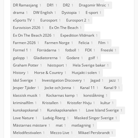
DR Ramasjang
DR1
DR2
Dragomir Mrsic
1
1
1
1
drama
DW English
Dystopia
E-sport
1
1
1
1
eSports TV
Eurosport
Eurosport 2
1
1
1
Eurovision 2026
Ex On The Beach
1
1
Ex On The Beach 2026
Expedition Vildmark
1
1
Farmen 2026
Farmen Norge
Felicia
Film
1
1
1
1
Formel 1
Förrädarna
fotboll
FOX
Freeski
1
1
1
1
1
galopp
Gladiatorerna
Godare
golf
1
1
1
1
Graham Potter
hästsport
Hela Sverige bakar
1
1
1
History
Horse & Country
Husjakt i solen
1
1
1
Idol Sverige
Investigation Discovery
Jagad
jazz
1
1
1
1
Jesper Tjäder
Jocke och Jonna
Kanal 11
Kanal 9
1
1
1
1
klassisk musik
Kockarnas kamp
konståkning
1
1
1
kriminalfilm
Kristallen
Kristofer Hivju
kultur
1
1
1
1
kunskapskanal
Kunskapskanalen
Love Island Sverige
1
1
1
Love Nature
Ludvig Åberg
Masked Singer Sverige
1
1
1
Mästarnas mästare
mat
matlagning
1
1
1
Melodifestivalen
Mezzo Live
Mikael Persbrandt
1
1
1