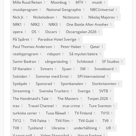
Milla Ruud Reitan
Moonbug
MTV
musik
1
1
1
1
musikprogram
National Geographic
NBCUniversal
1
1
1
Nick Jr.
Nickelodeon
Nicktoons
Nikolaj Majorov
1
1
1
1
NRK1
NRK2
NRK3
One Battle After Another
1
1
1
1
opera
OS
Oscars
Oscarsgalan 2026
1
1
1
1
På Spåret
Paradise Hotel Sverige
1
1
Paul Thomas Anderson
Peter Haber
Qatar
1
1
1
realityprogram
ridsport
Så mycket bättre
1
1
1
Samir Badran
sångartävling
Schibsted
SF Studios
1
1
1
1
SF-Kanalen
Sinners
Sjuan
SM
Snowboard
1
1
1
1
1
Solsidan
Sommar med Ernst
SPI International
1
1
1
Spökjakt
Sponsrad
Sportkanalen
Storbritannien
1
1
1
1
Streaming
Svenska Truckers
Sverige
SVTB
1
1
1
1
The Handmaid's Tale
The Masters
Torpet 2026
1
1
1
trav
Travel Channel
true crime
Ture Sventon
1
1
1
1
turkiska serier
Tuva Råwall
TV Finland
TV10
1
1
1
1
TV12
TV4 Fakta
TV4 Film
TV4 Guld
TV6
1
1
1
1
1
TV8
Tyskland
Ukraina
underhållning
UR
1
1
1
1
1
V sport golf
Valter Skarsgård
Viasat Explore
1
1
1