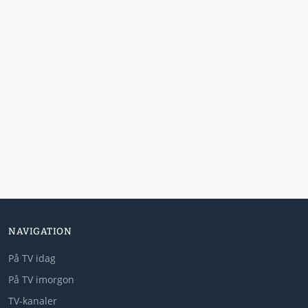
NAVIGATION
På TV idag
På TV imorgon
TV-kanaler