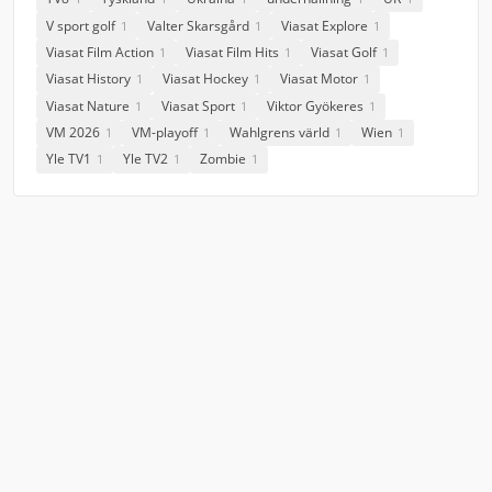
V sport golf
Valter Skarsgård
Viasat Explore
1
1
1
Viasat Film Action
Viasat Film Hits
Viasat Golf
1
1
1
Viasat History
Viasat Hockey
Viasat Motor
1
1
1
Viasat Nature
Viasat Sport
Viktor Gyökeres
1
1
1
VM 2026
VM-playoff
Wahlgrens värld
Wien
1
1
1
1
Yle TV1
Yle TV2
Zombie
1
1
1