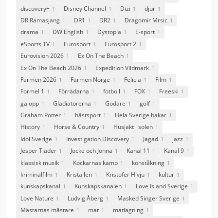
discovery+
Disney Channel
Dizi
djur
1
1
1
1
DR Ramasjang
DR1
DR2
Dragomir Mrsic
1
1
1
1
drama
DW English
Dystopia
E-sport
1
1
1
1
eSports TV
Eurosport
Eurosport 2
1
1
1
Eurovision 2026
Ex On The Beach
1
1
Ex On The Beach 2026
Expedition Vildmark
1
1
Farmen 2026
Farmen Norge
Felicia
Film
1
1
1
1
Formel 1
Förrädarna
fotboll
FOX
Freeski
1
1
1
1
1
galopp
Gladiatorerna
Godare
golf
1
1
1
1
Graham Potter
hästsport
Hela Sverige bakar
1
1
1
History
Horse & Country
Husjakt i solen
1
1
1
Idol Sverige
Investigation Discovery
Jagad
jazz
1
1
1
1
Jesper Tjäder
Jocke och Jonna
Kanal 11
Kanal 9
1
1
1
1
klassisk musik
Kockarnas kamp
konståkning
1
1
1
kriminalfilm
Kristallen
Kristofer Hivju
kultur
1
1
1
1
kunskapskanal
Kunskapskanalen
Love Island Sverige
1
1
1
Love Nature
Ludvig Åberg
Masked Singer Sverige
1
1
1
Mästarnas mästare
mat
matlagning
1
1
1