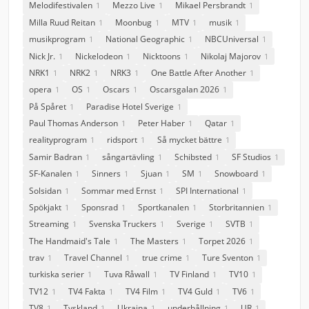
Melodifestivalen
Mezzo Live
Mikael Persbrandt
1
1
1
Milla Ruud Reitan
Moonbug
MTV
musik
1
1
1
1
musikprogram
National Geographic
NBCUniversal
1
1
1
Nick Jr.
Nickelodeon
Nicktoons
Nikolaj Majorov
1
1
1
1
NRK1
NRK2
NRK3
One Battle After Another
1
1
1
1
opera
OS
Oscars
Oscarsgalan 2026
1
1
1
1
På Spåret
Paradise Hotel Sverige
1
1
Paul Thomas Anderson
Peter Haber
Qatar
1
1
1
realityprogram
ridsport
Så mycket bättre
1
1
1
Samir Badran
sångartävling
Schibsted
SF Studios
1
1
1
1
SF-Kanalen
Sinners
Sjuan
SM
Snowboard
1
1
1
1
1
Solsidan
Sommar med Ernst
SPI International
1
1
1
Spökjakt
Sponsrad
Sportkanalen
Storbritannien
1
1
1
1
Streaming
Svenska Truckers
Sverige
SVTB
1
1
1
1
The Handmaid's Tale
The Masters
Torpet 2026
1
1
1
trav
Travel Channel
true crime
Ture Sventon
1
1
1
1
turkiska serier
Tuva Råwall
TV Finland
TV10
1
1
1
1
TV12
TV4 Fakta
TV4 Film
TV4 Guld
TV6
1
1
1
1
1
TV8
Tyskland
Ukraina
underhållning
UR
1
1
1
1
1