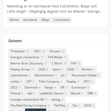
Moonbug är en barnkanal med CoComelon, Blippi och
Little Angel – tillgänglig dygnet runt via Allente i Sverige.
Allente
barnkanal
Blippi
CoComelon
Ämnen
TV-kanaler
2021
Vinnare
61
24
22
Sveriges mästerkock
TV4 Media
17
17
Warner Bros. Discovery
C More
TV4
11
10
10
Viaplay Group
2020
Sport
2026
Farmen
10
8
8
7
6
nyhetskanal
dokumentärer
Jul
Paramount Global
6
5
5
5
reality
SVT
Telia Company
Viaplay
2017
5
5
5
5
4
2022
Danmark
Norge
DR
Eurovision
4
4
4
3
3
Finland
Idol
Let&#39;s Dance
Marvel
NRK
3
3
3
3
3
Sveriges mästerkock VIP
tävling
3
3
The Walt Disney Company
TV4 Play
Yle
2018
3
3
3
2