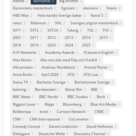
Allente
barnkanal
Big Brother
2
2
2
Decenniets mästerkock
Egmont
ekonomi
finans
2
2
2
2
HBO Max
Hela kändis-Sverige bakar
Kanal 5
2
2
2
natur
Robinson
SHL
Sveriges yngsta mästerkock
2
2
2
2
SVT1
SVT2
SVT24
Talang
TV2
TV3
2
2
2
2
2
2
2001
2011
2012
2013
2014
2015
1
1
1
1
1
1
2016
2019
2023
2024
2025
1
1
1
1
1
A+E Networks
Academy Awards
Al Jazeera English
1
1
1
Alex Norén
Alla mot alla med Filip och Fredrik
1
1
Allsvenskan
Andreas Nordebäck
Animal Planet
1
1
1
Anna Brolin
April 2026
ATG
ATG Live
1
1
1
1
Axess TV
Bachelor Sverige
Bachelorette Sverige
1
1
1
bakning
Barnkanalen
Bästa film
BBC
1
1
1
1
BBC News
BBC Nordic
BBC Studios
Beck
1
1
1
1
Biggest Loser
Blippi
Bloomberg
Blue Ant Media
1
1
1
1
Bolibompa
brott
Cartoon Network
CNBC
1
1
1
1
CNN
CNN International
CoComelon
1
1
1
Comedy Central
Daniel Lindström
David Hellenius
1
1
1
Deltagare
Deutsche Welle
Discovery Channel
1
1
1