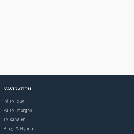
NAVIGATION
På TV idag
På TV imorgon
TV-kanaler
Blogg & Nyheter