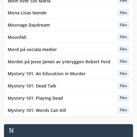
Moln över Sils Maria
Film
Mona Lisas leende
Film
Moonage Daydream
Film
Moonfall
Film
Mord på sociala medier
Film
Mordet på Jesse James av ynkryggen Robert Ford
Film
Mystery 101: An Education in Murder
Film
Mystery 101: Dead Talk
Film
Mystery 101: Playing Dead
Film
Mystery 101: Words Can Kill
Film
N