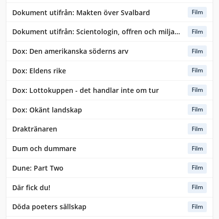
Dokument utifrån: Makten över Svalbard
Film
Dokument utifrån: Scientologin, offren och miljarderna
Film
Dox: Den amerikanska söderns arv
Film
Dox: Eldens rike
Film
Dox: Lottokuppen - det handlar inte om tur
Film
Dox: Okänt landskap
Film
Draktränaren
Film
Dum och dummare
Film
Dune: Part Two
Film
Där fick du!
Film
Döda poeters sällskap
Film