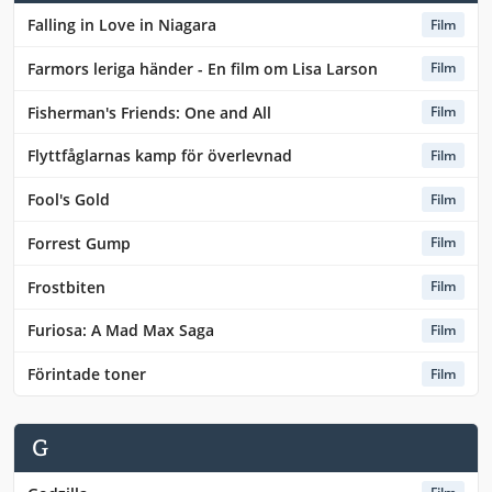
Falling in Love in Niagara
Film
Farmors leriga händer - En film om Lisa Larson
Film
Fisherman's Friends: One and All
Film
Flyttfåglarnas kamp för överlevnad
Film
Fool's Gold
Film
Forrest Gump
Film
Frostbiten
Film
Furiosa: A Mad Max Saga
Film
Förintade toner
Film
G