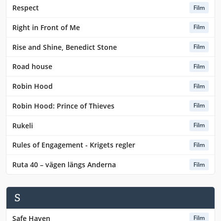
Respect
Film
Right in Front of Me
Film
Rise and Shine, Benedict Stone
Film
Road house
Film
Robin Hood
Film
Robin Hood: Prince of Thieves
Film
Rukeli
Film
Rules of Engagement - Krigets regler
Film
Ruta 40 – vägen längs Anderna
Film
S
Safe Haven
Film