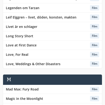
Legenden om Tarzan
Film
Leif Elggren – livet, döden, konsten, makten
Film
Livet är en schlager
Film
Long Story Short
Film
Love at First Dance
Film
Love, For Real
Film
Love, Weddings & Other Disasters
Film
M
Mad Max: Fury Road
Film
Magic in the Moonlight
Film