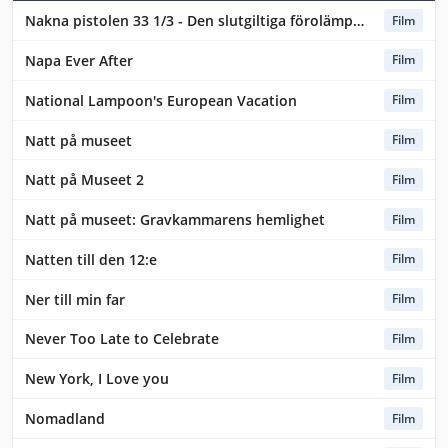
Nakna pistolen 33 1/3 - Den slutgiltiga förolämpningen
Film
Napa Ever After
Film
National Lampoon's European Vacation
Film
Natt på museet
Film
Natt på Museet 2
Film
Natt på museet: Gravkammarens hemlighet
Film
Natten till den 12:e
Film
Ner till min far
Film
Never Too Late to Celebrate
Film
New York, I Love you
Film
Nomadland
Film