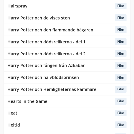
Hairspray
Film
Harry Potter och de vises sten
Film
Harry Potter och den flammande bägaren
Film
Harry Potter och dödsrelikerna - del 1
Film
Harry Potter och dödsrelikerna - del 2
Film
Harry Potter och fången från Azkaban
Film
Harry Potter och halvblodsprinsen
Film
Harry Potter och Hemligheternas kammare
Film
Hearts In the Game
Film
Heat
Film
Heltid
Film