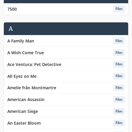
7500
Film
A
A Family Man
Film
A Wish Come True
Film
Ace Ventura: Pet Detective
Film
All Eyez on Me
Film
Amelie från Montmartre
Film
American Assassin
Film
American Siege
Film
An Easter Bloom
Film