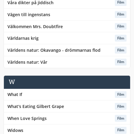
Våra dikter på jiddisch
Film
Vägen till ingenstans
Film
Välkommen Mrs. Doubtfire
Film
Världarnas krig
Film
Världens natur: Okavango - drömmarnas flod
Film
Världens natur: Vår
Film
W
What If
Film
What's Eating Gilbert Grape
Film
When Love Springs
Film
Widows
Film