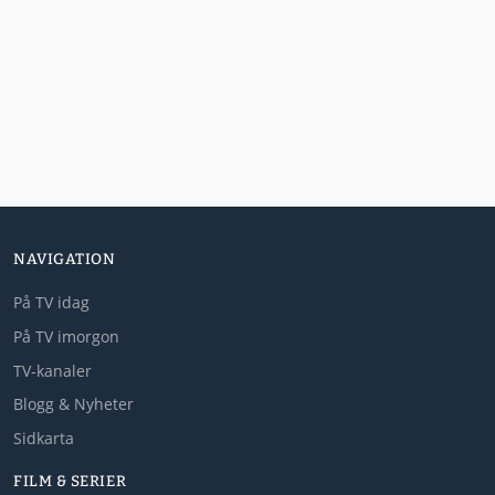
NAVIGATION
På TV idag
På TV imorgon
TV-kanaler
Blogg & Nyheter
Sidkarta
FILM & SERIER