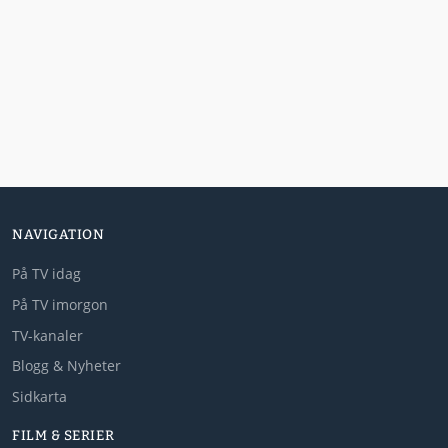
NAVIGATION
På TV idag
På TV imorgon
TV-kanaler
Blogg & Nyheter
Sidkarta
FILM & SERIER