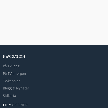
NAVIGATION
På TV idag
På TV imorgon
TV-kanaler
Blogg & Nyheter
Sidkarta
FILM & SERIER