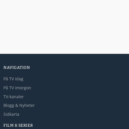
NAVIGATION
På TV idag
På TV imorgon
TV-kanaler
Blogg & Nyheter
Sidkarta
FILM & SERIER