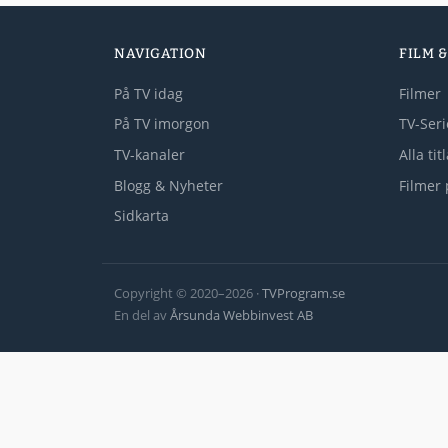
NAVIGATION
FILM &
På TV idag
Filmer
På TV imorgon
TV-Seri
TV-kanaler
Alla tit
Blogg & Nyheter
Filmer 
Sidkarta
Copyright © 2020–2026 ·
TVProgram.se
En del av
Årsunda Webbinvest AB