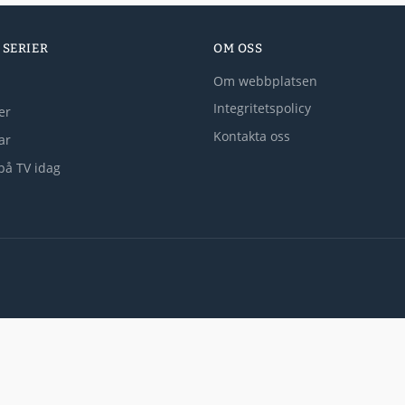
 SERIER
OM OSS
Om webbplatsen
Integritetspolicy
er
Kontakta oss
lar
på TV idag