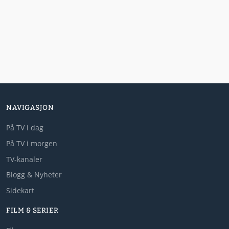
NAVIGASJON
På TV i dag
På TV i morgen
TV-kanaler
Blogg & Nyheter
Sidekart
FILM & SERIER