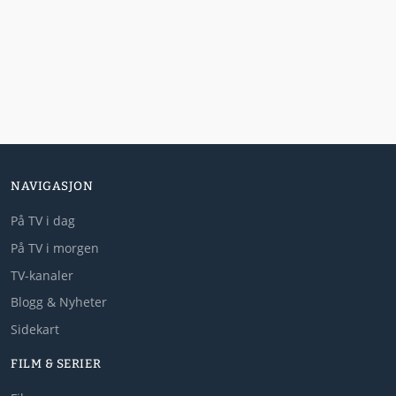
NAVIGASJON
På TV i dag
På TV i morgen
TV-kanaler
Blogg & Nyheter
Sidekart
FILM & SERIER