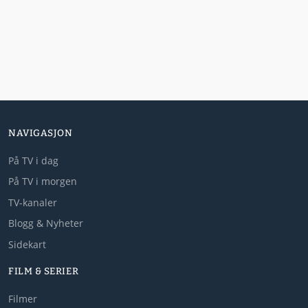
NAVIGASJON
På TV i dag
På TV i morgen
TV-kanaler
Blogg & Nyheter
Sidekart
FILM & SERIER
Filmer