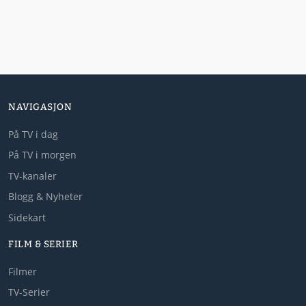
NAVIGASJON
På TV i dag
På TV i morgen
TV-kanaler
Blogg & Nyheter
Sidekart
FILM & SERIER
Filmer
TV-Serier