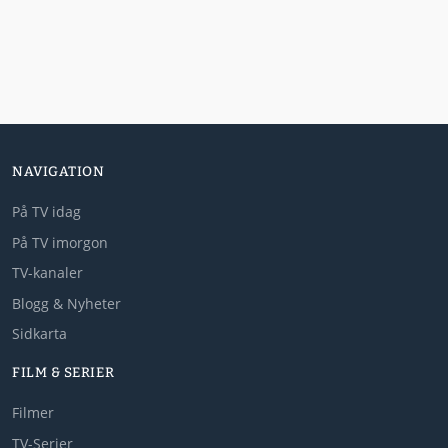
NAVIGATION
På TV idag
På TV imorgon
TV-kanaler
Blogg & Nyheter
Sidkarta
FILM & SERIER
Filmer
TV-Serier