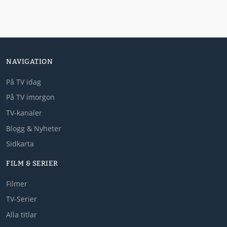
NAVIGATION
På TV idag
På TV imorgon
TV-kanaler
Blogg & Nyheter
Sidkarta
FILM & SERIER
Filmer
TV-Serier
Alla titlar