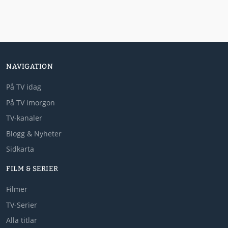
NAVIGATION
På TV idag
På TV imorgon
TV-kanaler
Blogg & Nyheter
Sidkarta
FILM & SERIER
Filmer
TV-Serier
Alla titlar