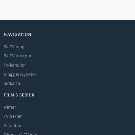
NAVIGATION
På TV idag
På TV imorgon
TV-kanaler
Blogg & Nyheter
Sidkarta
FILM & SERIER
Filmer
TV-Serier
Alla titlar
Filmer på TV idag