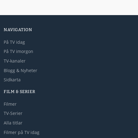
NAVIGATION
På TV idag
På TV imorgon
TV-kanaler
Blogg & Nyheter
Sidkarta
FILM & SERIER
Filmer
TV-Serier
Alla titlar
Filmer på TV idag