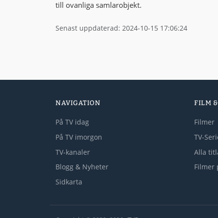
till ovanliga samlarobjekt.
Senast uppdaterad: 2024-10-15 17:06:24
NAVIGATION
FILM &
På TV idag
Filmer
På TV imorgon
TV-Seri
TV-kanaler
Alla tit
Blogg & Nyheter
Filmer 
Sidkarta