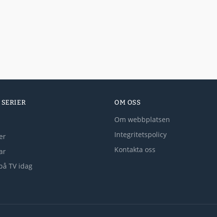
 SERIER
OM OSS
Om webbplatsen
Integritetspolicy
er
Kontakta oss
lar
på TV idag