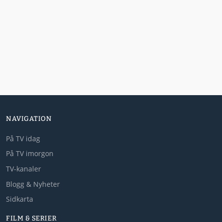
NAVIGATION
På TV idag
På TV imorgon
TV-kanaler
Blogg & Nyheter
Sidkarta
FILM & SERIER