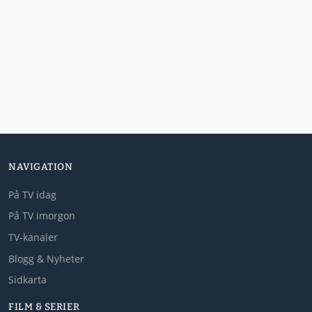
NAVIGATION
På TV idag
På TV imorgon
TV-kanaler
Blogg & Nyheter
Sidkarta
FILM & SERIER