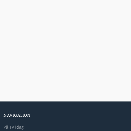
NAVIGATION
På TV idag