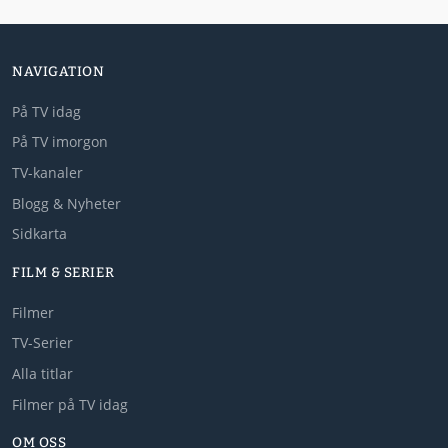
NAVIGATION
På TV idag
På TV imorgon
TV-kanaler
Blogg & Nyheter
Sidkarta
FILM & SERIER
Filmer
TV-Serier
Alla titlar
Filmer på TV idag
OM OSS