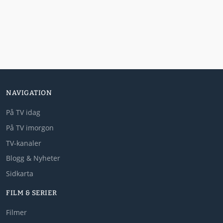
NAVIGATION
På TV idag
På TV imorgon
TV-kanaler
Blogg & Nyheter
Sidkarta
FILM & SERIER
Filmer