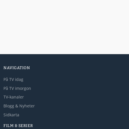
NAVIGATION
På TV idag
På TV imorgon
TV-kanaler
Blogg & Nyheter
Sidkarta
FILM & SERIER