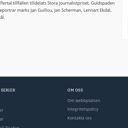
ertal tillfällen tilldelats Stora journalistpriset, Guldspaden
eportrar märks Jan Guillou, Jan Scherman, Lennart Ekdal,
ål.
 SERIER
OM OSS
Om webbplatsen
Integritetspolicy
er
Kontakta oss
lar
på TV idag