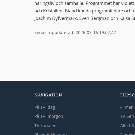
näringsliv och samhälle. Programmet har vid ett fl
och Kristallen. Bland kända programledare och r
Joachim Dyfvermark, Sven Bergman och Kajsa St
Senast uppdaterad: 2026-03-16 19:02:42
NAVIGATION
FILM &
På TV idag
Filmer
På TV imorgon
TV-Seri
TV-kanaler
Alla tit
Blogg & Nyheter
Filmer 