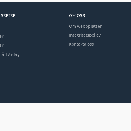
 SERIER
OM OSS
Om webbplatsen
Integritetspolicy
er
Kontakta oss
lar
på TV idag