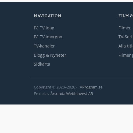
NAVIGATION
FILM &
På TV idag
Filmer
På TV imorgon
TV-Seri
TV-kanaler
Alla tit
Blogg & Nyheter
Filmer 
Sidkarta
Copyright © 2020–2026 ·
TVProgram.se
En del av
Årsunda Webbinvest AB