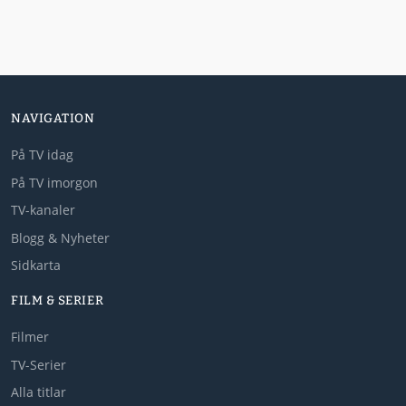
NAVIGATION
På TV idag
På TV imorgon
TV-kanaler
Blogg & Nyheter
Sidkarta
FILM & SERIER
Filmer
TV-Serier
Alla titlar