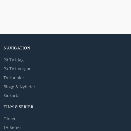
NAVIGATION
På TV idag
På TV imorgon
TV-kanaler
Blogg & Nyheter
Sidkarta
FILM & SERIER
Filmer
TV-Serier