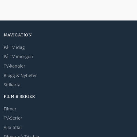
NAVIGATION
På TV idag
På TV imorgon
TV-kanaler
Blogg & Nyheter
Sidkarta
FILM & SERIER
Filmer
TV-Serier
Alla titlar
Filmer på TV idag