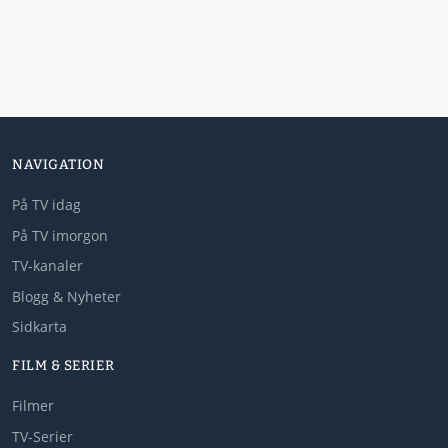
NAVIGATION
På TV idag
På TV imorgon
TV-kanaler
Blogg & Nyheter
Sidkarta
FILM & SERIER
Filmer
TV-Serier