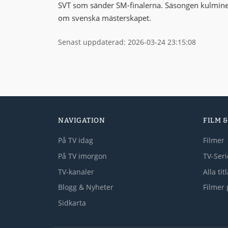
SVT som sänder SM-finalerna. Säsongen kulminera
om svenska mästerskapet.
Senast uppdaterad: 2026-03-24 23:15:08
NAVIGATION
FILM &
På TV idag
Filmer
På TV imorgon
TV-Seri
TV-kanaler
Alla tit
Blogg & Nyheter
Filmer 
Sidkarta