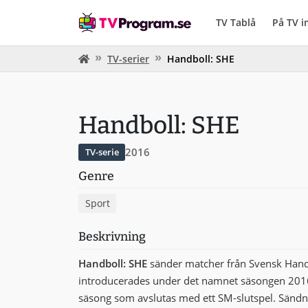
TV Tablå
På TV 
TV-serier
Handboll: SHE
Handboll: SHE
2016
TV-serie
Genre
Sport
Beskrivning
Handboll: SHE
sänder matcher från Svensk Handb
introducerades under det namnet säsongen 2016
säsong som avslutas med ett SM-slutspel. Sändn