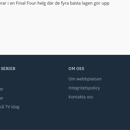
r i en Final Four-helg där de fyra bästa lagen gör upp
 SERIER
OM OSS
Om webbplatsen
Integritetspolicy
er
Kontakta oss
lar
på TV idag