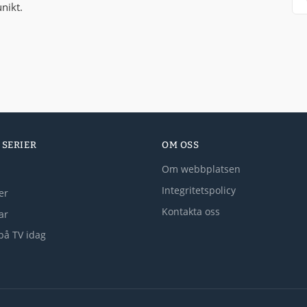
nikt.
 SERIER
OM OSS
Om webbplatsen
Integritetspolicy
er
Kontakta oss
lar
på TV idag