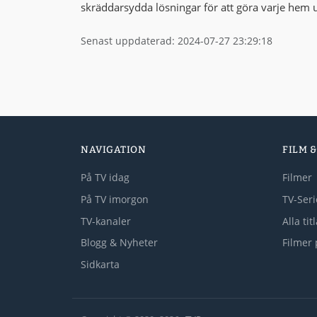
skräddarsydda lösningar för att göra varje hem u
Senast uppdaterad: 2024-07-27 23:29:18
NAVIGATION
FILM &
På TV idag
Filmer
På TV imorgon
TV-Seri
TV-kanaler
Alla tit
Blogg & Nyheter
Filmer 
Sidkarta