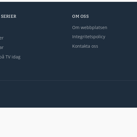
 SERIER
OM OSS
Om webbplatsen
Integritetspolicy
er
Kontakta oss
lar
på TV idag