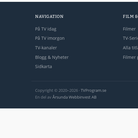
NAVIGATION
FILM &
På TV idag
Filmer
På TV imorgon
TV-Seri
TV-kanaler
Alla tit
Blogg & Nyheter
Filmer 
Sidkarta
Copyright © 2020–2026 ·
TVProgram.se
En del av
Årsunda Webbinvest AB